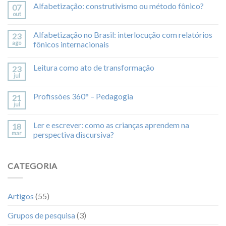
Alfabetização: construtivismo ou método fônico?
07
out
Alfabetização no Brasil: interlocução com relatórios
23
ago
fônicos internacionais
Leitura como ato de transformação
23
jul
Profissões 360° – Pedagogia
21
jul
Ler e escrever: como as crianças aprendem na
18
mar
perspectiva discursiva?
CATEGORIA
Artigos
(55)
Grupos de pesquisa
(3)