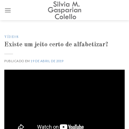
Skip
to
content
VÍDEOS
Existe um jeito certo de alfabetizar?
PUBLICADO EM
19 DE ABRIL DE 2019