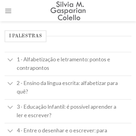
Skip
to
content
I PALESTRAS
1 - Alfabetização e letramento: pontos e
contrapontos
2 - Ensino da língua escrita: alfabetizar para
quê?
3 - Educação Infantil: é possível aprender a
ler e escrever?
4 - Entre o desenhar e o escrever: para