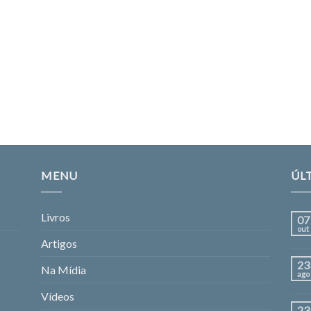
MENU
ÚL
Livros
07
out
Artigos
23
Na Mídia
ago
Vídeos
23