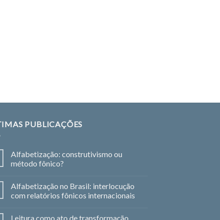
LIVROS
CEMOrOc Educação 
TIMAS PUBLICAÇÕES
Alfabetização: construtivismo ou
método fônico?
Alfabetização no Brasil: interlocução
com relatórios fônicos internacionais
Leitura como ato de transformação